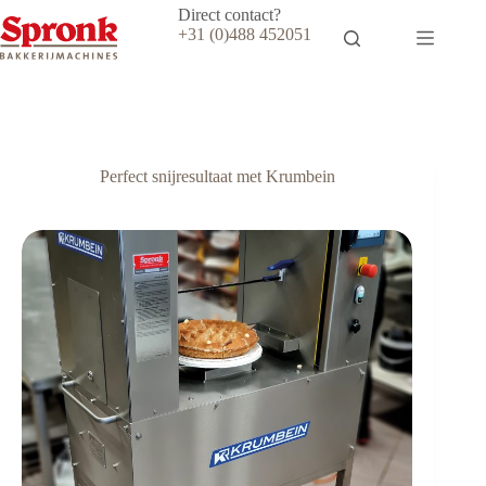
Ga
Direct contact?
naar
+31 (0)488 452051
de
inhoud
Perfect snijresultaat met Krumbein