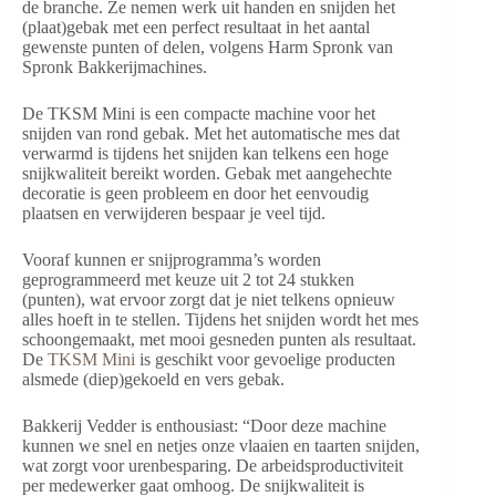
de branche. Ze nemen werk uit handen en snijden het
(plaat)gebak met een perfect resultaat in het aantal
gewenste punten of delen, volgens Harm Spronk van
Spronk Bakkerijmachines.
De TKSM Mini is een compacte machine voor het
snijden van rond gebak. Met het automatische mes dat
verwarmd is tijdens het snijden kan telkens een hoge
snijkwaliteit bereikt worden. Gebak met aangehechte
decoratie is geen probleem en door het eenvoudig
plaatsen en verwijderen bespaar je veel tijd.
Vooraf kunnen er snijprogramma’s worden
geprogrammeerd met keuze uit 2 tot 24 stukken
(punten), wat ervoor zorgt dat je niet telkens opnieuw
alles hoeft in te stellen. Tijdens het snijden wordt het mes
schoongemaakt, met mooi gesneden punten als resultaat.
De
TKSM Mini
is geschikt voor gevoelige producten
alsmede (diep)gekoeld en vers gebak.
Bakkerij Vedder is enthousiast: “Door deze machine
kunnen we snel en netjes onze vlaaien en taarten snijden,
wat zorgt voor urenbesparing. De arbeidsproductiviteit
per medewerker gaat omhoog. De snijkwaliteit is