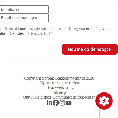
E-
E-
mailadres
(Vereist)
mailadres
E-
invoeren
mailadres
bevestigen
Privacy
(Vereist)
Ik ga akkoord met de opslag en behandeling van mijn gegevens
door deze site. -
Privacybeleid
*
CAPTCHA
Copyright Spronk Bakkerijmachines 2026
Algemene voorwaarden
Privacyverklaring
Sitemap
Ontwikkeld door
Communicatieregisseurs*