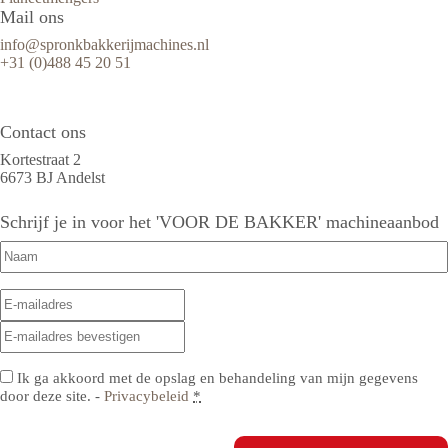
Mail ons
info@spronkbakkerijmachines.nl
+31 (0)488 45 20 51
Contact ons
Kortestraat 2
6673 BJ Andelst
Schrijf je in voor het 'VOOR DE BAKKER' machineaanbod
Naam
(Vereist)
E-
E-
mailadres
(Vereist)
mailadres
E-
invoeren
mailadres
bevestigen
Privacy
(Vereist)
Ik ga akkoord met de opslag en behandeling van mijn gegevens
door deze site. -
Privacybeleid
*
CAPTCHA