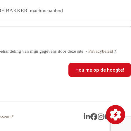
R DE BAKKER' machineaanbod
res
ren
res
tigen
behandeling van mijn gegevens door deze site. -
Privacybeleid
*
sseurs*