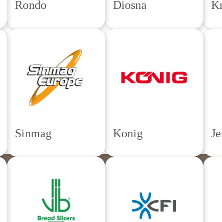
Rondo
Diosna
K
Sinmag
Konig
Je