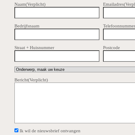
Naam
(Verplicht)
Emailadres
(Verpl
Bedrijfsnaam
Telefoonnumme
Straat + Huisnummer
Postcode
Onderwerp,
maak
hier
Bericht
(Verplicht)
je
keuze
(Verplicht)
Nieuwsbrief
Ik wil de nieuwsbrief ontvangen