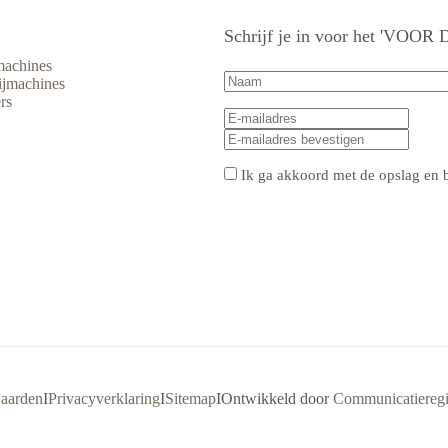
Schrijf je in voor het 'VOO
machines
Naam
(Vereist)
ijmachines
rs
E-
E-
mailadres
(Vereist)
mailad
E-
invoe
mailad
beves
Privacy
(Vereist)
Ik ga akkoord met de opslag en 
CAPTCHA
aarden
I
Privacyverklaring
I
Sitemap
I
Ontwikkeld door
Communicatieregi