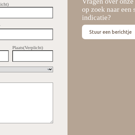
Vragen over onze
icht)
op zoek naar een s
indicatie?
r
Stuur een berichtje
Plaats
(Verplicht)