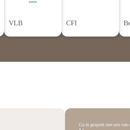
VLB
CFI
Be
Ga in gesprek met een van 