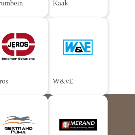
rumbein
Kaak
ros
W&vE