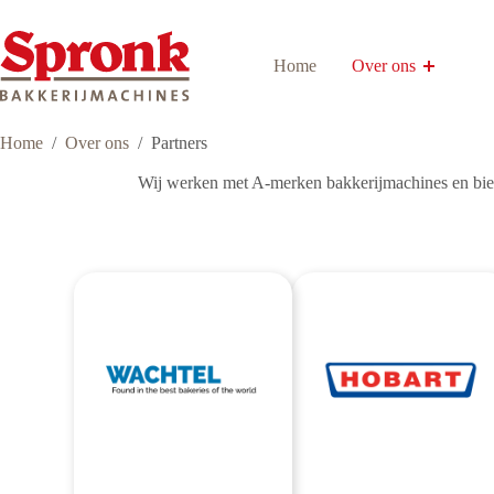
Ga
naar
de
Home
Over ons
inhoud
Home
/
Over ons
/
Partners
Wij werken met A-merken bakkerijmachines en bie