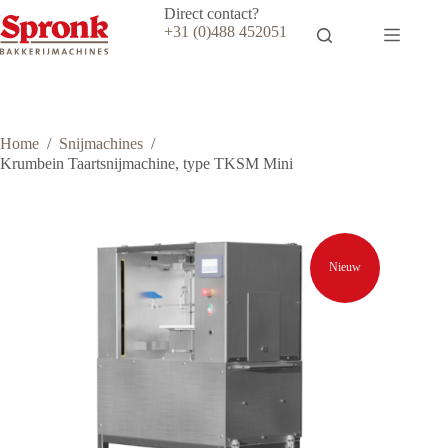
Ga
Direct contact?
naar
+31 (0)488 452051
de
inhoud
Home
/
Snijmachines
/
Krumbein Taartsnijmachine, type TKSM Mini
Nieuw