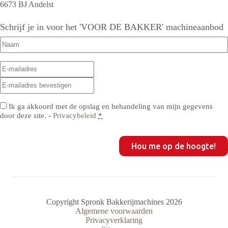
6673 BJ Andelst
Schrijf je in voor het 'VOOR DE BAKKER' machineaanbod
Naam
(Vereist)
E-
E-
mailadres
(Vereist)
mailadres
E-
invoeren
mailadres
bevestigen
Privacy
(Vereist)
Ik ga akkoord met de opslag en behandeling van mijn gegevens
door deze site. -
Privacybeleid
*
CAPTCHA
Copyright Spronk Bakkerijmachines 2026
Algemene voorwaarden
Privacyverklaring