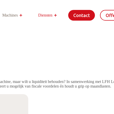
Contact
Offe
Machines
Diensten
Meer
achine, maar wilt u liquiditeit behouden? In samenwerking met LFH Lea
teert u mogelijk van fiscale voordelen én houdt u grip op maandlasten.