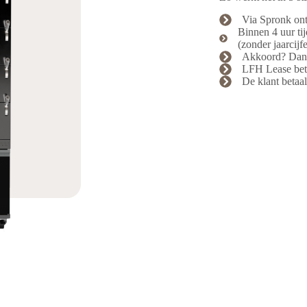
Via Spronk on
Binnen 4 uur ti
(zonder jaarcijf
Akkoord? Dan 
LFH Lease beta
De klant betaa