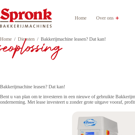
Ga
naar
de
Home
Over ons
inhoud
seoplossing
Home
/
Diensten
/
Bakkerijmachine leasen? Dat kan!
Bakkerijmachine leasen? Dat kan!
Bent u van plan om te investeren in een nieuwe of gebruikte Bakkerijm
onderneming. Met lease investeert u zonder grote uitgave vooraf, profi