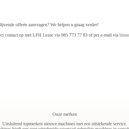
blijvende offerte aanvragen? We helpen u graag verder!
ct contact op met LFH Lease via 085 773 77 83 of per e-mail via
binn
Onze merken
Uitsluitend topmerken nieuwe machines met een uitstekende service.
ines heeft een zeer uitgebreide voorraad gebruikte machines in verschi