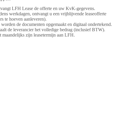
tvangt LFH Lease de offerte en uw KvK-gegevens.
jdens werkdagen, ontvangt u een vrijblijvende leaseofferte
ers te hoeven aanleveren).
worden de documenten opgemaakt en digitaal ondertekend.
alt de leverancier het volledige bedrag (inclusief BTW).
lt maandelijks zijn leasetermijn aan LFH.