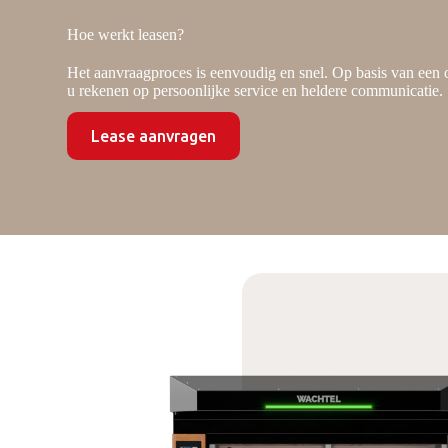
Hoe werkt leasen?
Het aanvraagproces is eenvoudig en snel. Op basis van een 
u rekenen op persoonlijke service en heldere communicatie.
Lease aanvragen