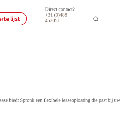
Direct contact?
+31 (0)488
rte lijst
452051
se biedt Spronk een flexibele leaseoplossing die past bij uw