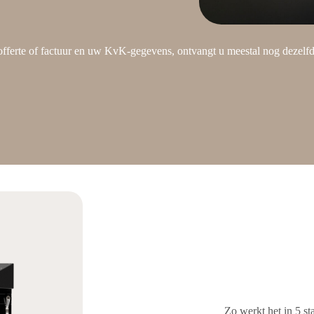
offerte of factuur en uw KvK-gegevens, ontvangt u meestal nog dezelf
Zo werkt het in
5
st