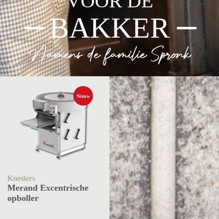
VOOR DE
BAKKER
Namens de familie Spronk
Nieuw
Nieuw
Kneders
Kneders
Merand Excentrische
Diosna SP40
opboller