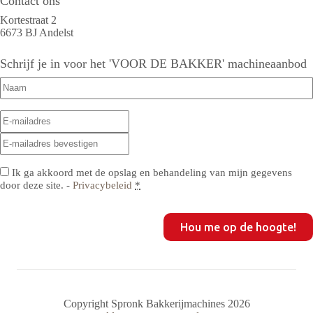
Contact ons
Kortestraat 2
6673 BJ Andelst
Schrijf je in voor het 'VOOR DE BAKKER' machineaanbod
Naam
(Vereist)
E-
E-
mailadres
(Vereist)
mailadres
E-
invoeren
mailadres
bevestigen
Privacy
(Vereist)
Ik ga akkoord met de opslag en behandeling van mijn gegevens
door deze site. -
Privacybeleid
*
CAPTCHA
Copyright Spronk Bakkerijmachines 2026