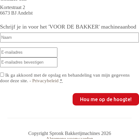
Kortestraat 2
6673 BJ Andelst
Schrijf je in voor het 'VOOR DE BAKKER' machineaanbod
Naam
(Vereist)
E-
E-
mailadres
(Vereist)
mailadres
E-
invoeren
mailadres
bevestigen
Privacy
(Vereist)
Ik ga akkoord met de opslag en behandeling van mijn gegevens
door deze site. -
Privacybeleid
*
CAPTCHA
Copyright Spronk Bakkerijmachines 2026
Algemene voorwaarden