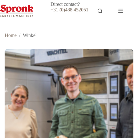
Ga
Direct contact?
naar
+31 (0)488 452051
de
inhoud
Home
/
Winkel