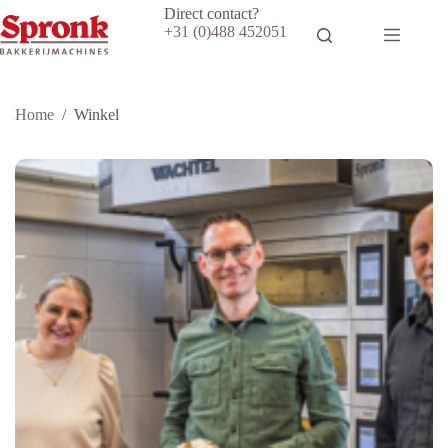
Ga
Direct contact?
naar
+31 (0)488 452051
de
inhoud
Home
/
Winkel