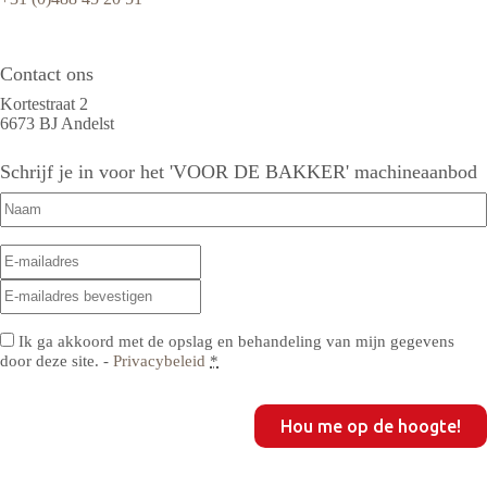
Contact ons
Kortestraat 2
6673 BJ Andelst
Schrijf je in voor het 'VOOR DE BAKKER' machineaanbod
Naam
(Vereist)
E-
E-
mailadres
(Vereist)
mailadres
E-
invoeren
mailadres
bevestigen
Privacy
(Vereist)
Ik ga akkoord met de opslag en behandeling van mijn gegevens
door deze site. -
Privacybeleid
*
CAPTCHA