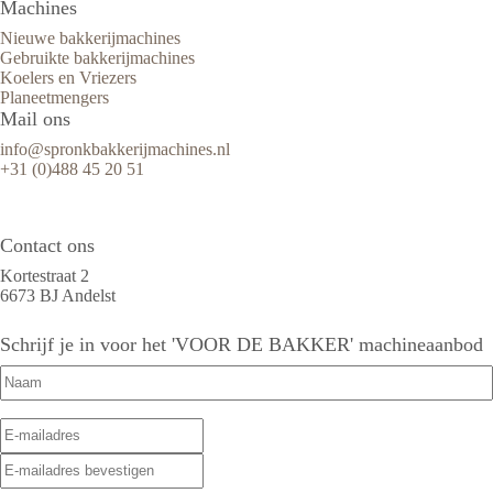
Machines
Nieuwe bakkerijmachines
Gebruikte bakkerijmachines
Koelers en Vriezers
Planeetmengers
Mail ons
info@spronkbakkerijmachines.nl
+31 (0)488 45 20 51
Contact ons
Kortestraat 2
6673 BJ Andelst
Schrijf je in voor het 'VOOR DE BAKKER' machineaanbod
Naam
(Vereist)
E-
E-
mailadres
(Vereist)
mailadres
E-
invoeren
mailadres