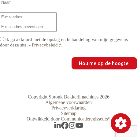
E-
E-
mailadres
(Vereist)
mailadres
E-
invoeren
mailadres
bevestigen
Privacy
(Vereist)
Ik ga akkoord met de opslag en behandeling van mijn gegevens
door deze site. -
Privacybeleid
*
CAPTCHA
Copyright Spronk Bakkerijmachines 2026
Algemene voorwaarden
Privacyverklaring
Sitemap
Ontwikkeld door
Communicatieregisseurs*