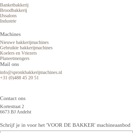
Banketbakkerij
Broodbakkerij
IJssalons
Industrie
Machines
Nieuwe bakkerijmachines
Gebruikte bakkerijmachines
Koelers en Vriezers
Planeetmengers
Mail ons
info@spronkbakkerijmachines.nl
+31 (0)488 45 20 51
Contact ons
Kortestraat 2
6673 BJ Andelst
Schrijf je in voor het 'VOOR DE BAKKER' machineaanbod
Naam
(Vereist)