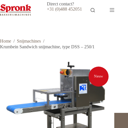
Ga
Direct contact?
naar
+31 (0)488 452051
de
inhoud
Home
/
Snijmachines
/
Krumbein Sandwich snijmachine, type DSS – 250/1
Nieuw