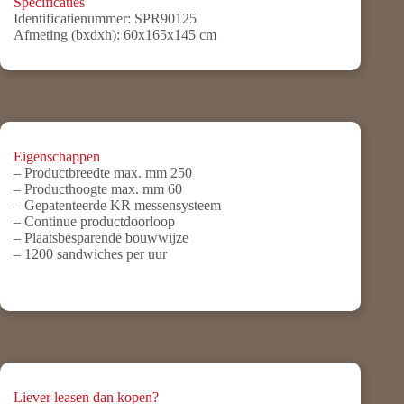
Specificaties
Identificatienummer:
SPR90125
Afmeting (bxdxh):
60x165x145 cm
Eigenschappen
– Productbreedte max. mm 250
– Producthoogte max. mm 60
– Gepatenteerde KR messensysteem
– Continue productdoorloop
– Plaatsbesparende bouwwijze
– 1200 sandwiches per uur
Liever leasen dan kopen?