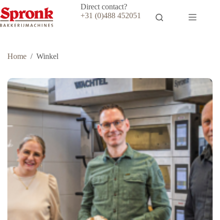
Ga
Direct contact?
naar
+31 (0)488 452051
de
inhoud
Home
/
Winkel