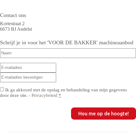
Contact ons
Kortestraat 2
6673 BJ Andelst
Schrijf je in voor het 'VOOR DE BAKKER' machineaanbod
Naam
(Vereist)
E-
E-
mailadres
(Vereist)
mailadres
E-
invoeren
mailadres
bevestigen
Privacy
(Vereist)
Ik ga akkoord met de opslag en behandeling van mijn gegevens
door deze site. -
Privacybeleid
*
CAPTCHA