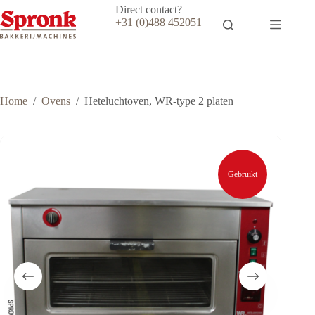
Ga
Direct contact?
naar
+31 (0)488 452051
de
inhoud
Home
/
Ovens
/
Heteluchtoven, WR-type 2 platen
Gebruikt