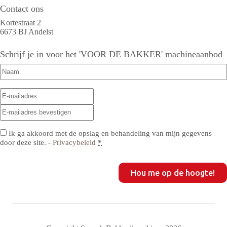
Contact ons
Kortestraat 2
6673 BJ Andelst
Schrijf je in voor het 'VOOR DE BAKKER' machineaanbod
Naam
(Vereist)
E-
E-
mailadres
(Vereist)
mailadres
E-
invoeren
mailadres
bevestigen
Privacy
(Vereist)
Ik ga akkoord met de opslag en behandeling van mijn gegevens
door deze site. -
Privacybeleid
*
CAPTCHA