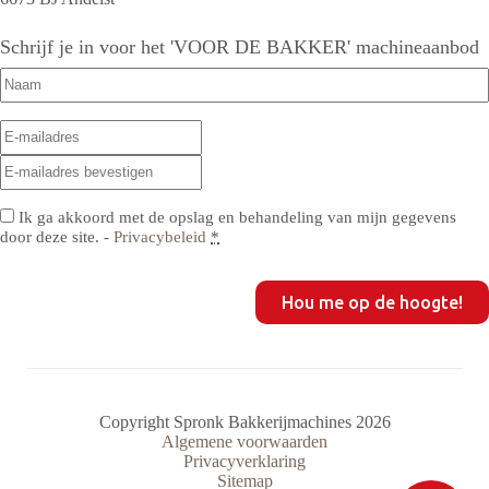
Schrijf je in voor het 'VOOR DE BAKKER' machineaanbod
Naam
(Vereist)
E-
E-
mailadres
(Vereist)
mailadres
E-
invoeren
mailadres
bevestigen
Privacy
(Vereist)
Ik ga akkoord met de opslag en behandeling van mijn gegevens
door deze site. -
Privacybeleid
*
CAPTCHA
Copyright Spronk Bakkerijmachines 2026
Algemene voorwaarden
Privacyverklaring
Sitemap