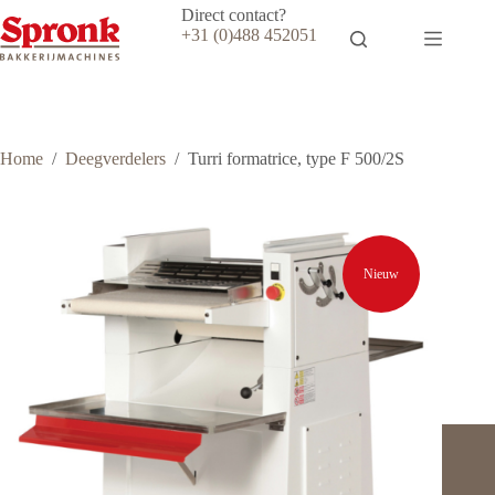
Ga
Direct contact?
naar
+31 (0)488 452051
de
inhoud
Home
/
Deegverdelers
/
Turri formatrice, type F 500/2S
Nieuw