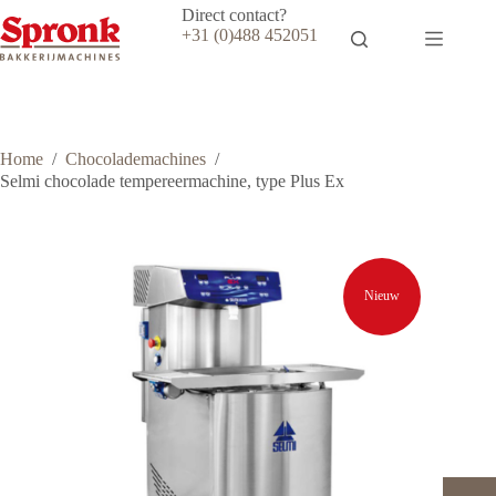
Ga
Direct contact?
naar
+31 (0)488 452051
de
inhoud
Home
/
Chocolademachines
/
Selmi chocolade tempereermachine, type Plus Ex
Nieuw