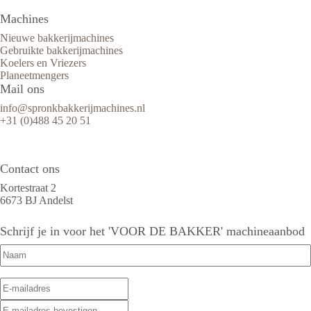
Machines
Nieuwe bakkerijmachines
Gebruikte bakkerijmachines
Koelers en Vriezers
Planeetmengers
Mail ons
info@spronkbakkerijmachines.nl
+31 (0)488 45 20 51
Contact ons
Kortestraat 2
6673 BJ Andelst
Schrijf je in voor het 'VOOR DE BAKKER' machineaanbod
Naam
(Vereist)
E-
E-
mailadres
(Vereist)
mailadres
E-
invoeren