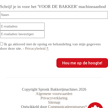
Schrijf je in voor het 'VOOR DE BAKKER' machineaanbod
Naam
(Vereist)
E-
E-
mailadres
(Vereist)
mailadres
E-
invoeren
mailadres
bevestigen
Privacy
(Vereist)
Ik ga akkoord met de opslag en behandeling van mijn gegevens
door deze site. -
Privacybeleid
*
CAPTCHA
Copyright Spronk Bakkerijmachines 2026
Algemene voorwaarden
Privacyverklaring
Sitemap
Ontwikkeld door
Communicatieregisseurs*