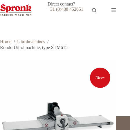
Ga
Direct contact?
naar
+31 (0)488 452051
de
inhoud
Home
/
Uitrolmachines
/
Rondo Uitrolmachine, type STM615
Nieuw