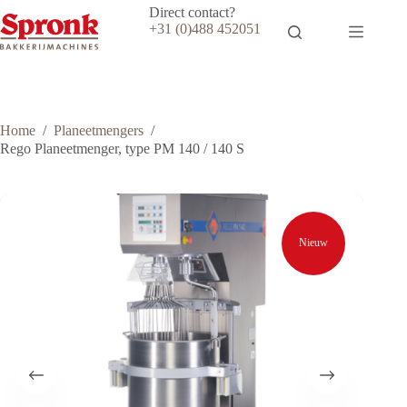
Ga
Direct contact?
naar
+31 (0)488 452051
de
inhoud
Home
/
Planeetmengers
/
Rego Planeetmenger, type PM 140 / 140 S
Nieuw