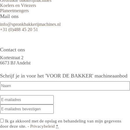
Gebruikte bakkerijmachines
Koelers en Vriezers
Planeetmengers
Mail ons
info@spronkbakkerijmachines.nl
+31 (0)488 45 20 51
Contact ons
Kortestraat 2
6673 BJ Andelst
Schrijf je in voor het 'VOOR DE BAKKER' machineaanbod
Naam
(Vereist)
E-
E-
mailadres
(Vereist)
mailadres
E-
invoeren
mailadres
bevestigen
Privacy
(Vereist)
Ik ga akkoord met de opslag en behandeling van mijn gegevens
door deze site. -
Privacybeleid
*