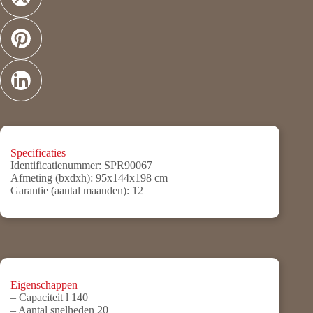
Specificaties
Identificatienummer:
SPR90067
Afmeting (bxdxh):
95x144x198 cm
Garantie (aantal maanden):
12
Eigenschappen
– Capaciteit l 140
– Aantal snelheden 20