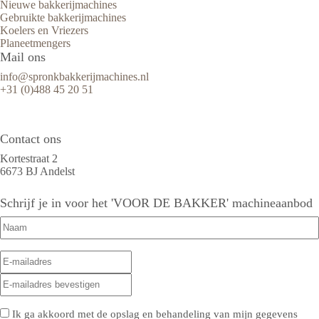
Nieuwe bakkerijmachines
Gebruikte bakkerijmachines
Koelers en Vriezers
Planeetmengers
Mail ons
info@spronkbakkerijmachines.nl
+31 (0)488 45 20 51
Contact ons
Kortestraat 2
6673 BJ Andelst
Schrijf je in voor het 'VOOR DE BAKKER' machineaanbod
Naam
(Vereist)
E-
E-
mailadres
(Vereist)
mailadres
E-
invoeren
mailadres
bevestigen
Privacy
(Vereist)
Ik ga akkoord met de opslag en behandeling van mijn gegevens