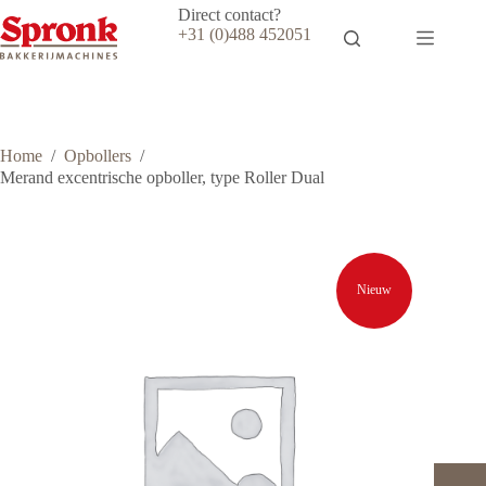
Ga
Direct contact?
naar
+31 (0)488 452051
de
inhoud
Home
/
Opbollers
/
Merand excentrische opboller, type Roller Dual
Nieuw