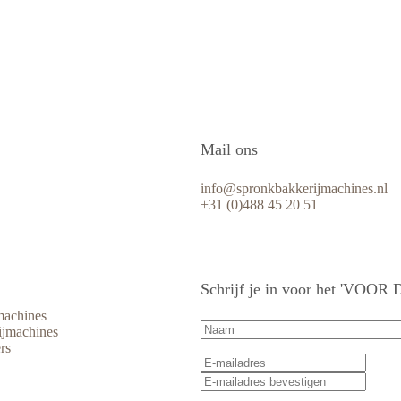
Mail ons
info@spronkbakkerijmachines.nl
+31 (0)488 45 20 51
Schrijf je in voor het 'VOO
machines
Naam
(Vereist)
ijmachines
rs
E-
E-
mailadres
(Vereist)
mailad
E-
invoe
mailad