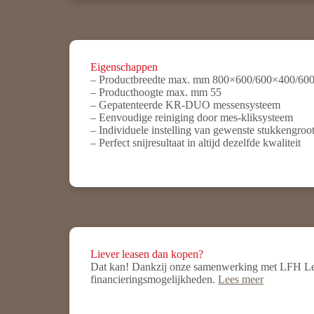
Eigenschappen
– Productbreedte max. mm 800×600/600×400/60
– Producthoogte max. mm 55
– Gepatenteerde KR-DUO messensysteem
– Eenvoudige reiniging door mes-kliksysteem
– Individuele instelling van gewenste stukkengroot
– Perfect snijresultaat in altijd dezelfde kwaliteit
Liever leasen dan kopen?
Dat kan! Dankzij onze samenwerking met LFH Leas
financieringsmogelijkheden.
Lees meer