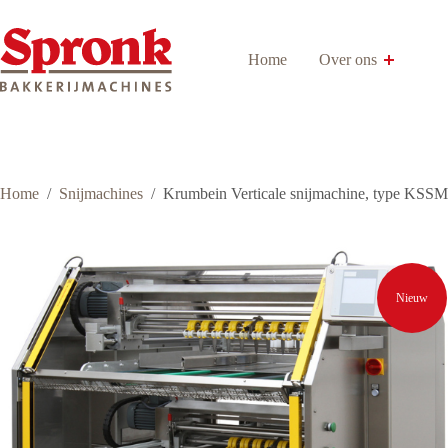
Ga
naar
de
Home
Over ons
inhoud
Home
/
Snijmachines
/
Krumbein Verticale snijmachine, type KSS
Nieuw