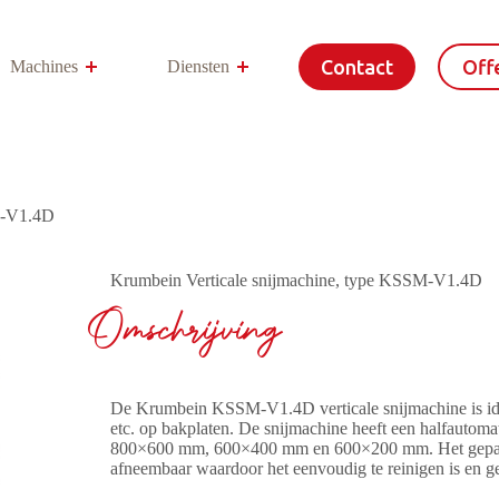
Contact
Offe
Machines
Diensten
Meer
M-V1.4D
Krumbein Verticale snijmachine, type KSSM-V1.4D
Omschrijving
De Krumbein KSSM-V1.4D verticale snijmachine is idea
etc. op bakplaten. De snijmachine heeft een halfautoma
800×600 mm, 600×400 mm en 600×200 mm. Het gepat
afneembaar waardoor het eenvoudig te reinigen is en g