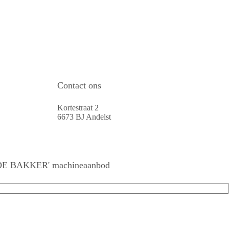
Contact ons
Kortestraat 2
6673 BJ Andelst
R DE BAKKER' machineaanbod
res
ren
res