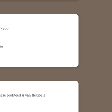
0×200
te
e profiteert u van flexibele