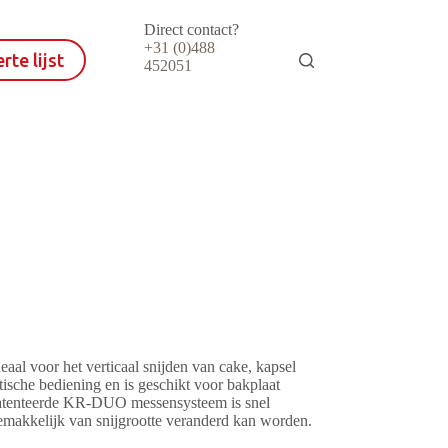
Direct contact?
+31 (0)488
rte lijst
452051
al voor het verticaal snijden van cake, kapsel
tische bediening en is geschikt voor bakplaat
enteerde KR-DUO messensysteem is snel
emakkelijk van snijgrootte veranderd kan worden.