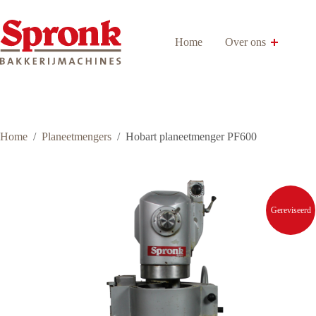
Ga
naar
de
Home
Over ons
inhoud
Home
/
Planeetmengers
/
Hobart planeetmenger PF600
Gereviseerd