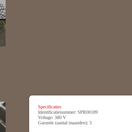
Ma
Specificaties
Identificatienummer:
SPR00189
Voltage:
380 V
Garantie (aantal maanden):
3