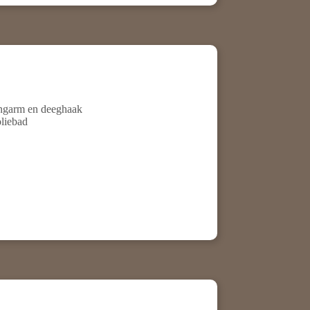
engarm en deeghaak
oliebad