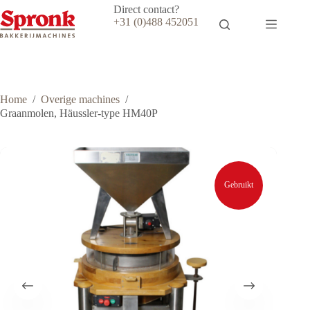
Ga
Direct contact?
naar
+31 (0)488 452051
de
inhoud
Home
/
Overige machines
/
Graanmolen, Häussler-type HM40P
Gebruikt