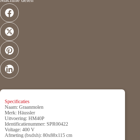
Machine delen
Specificaties
Naam:
Graanmolen
Merk:
Häussler
Uitvoering:
HM40P
Identificatienummer:
SPR00422
Voltage:
400 V
Afmeting (bxdxh):
80x88x115 cm