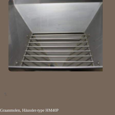
Graanmolen, Häussler-type HM40P