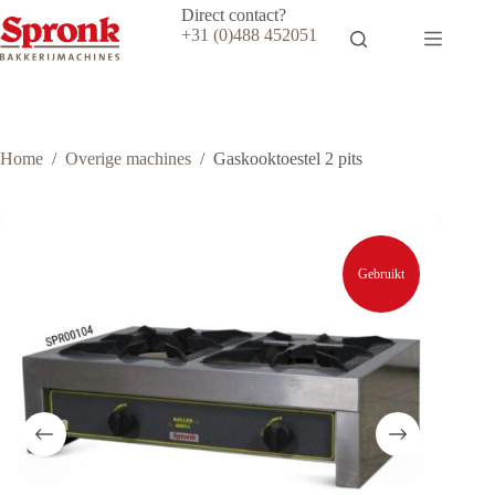
Ga
Direct contact?
naar
+31 (0)488 452051
de
inhoud
Home
/
Overige machines
/
Gaskooktoestel 2 pits
Gebruikt