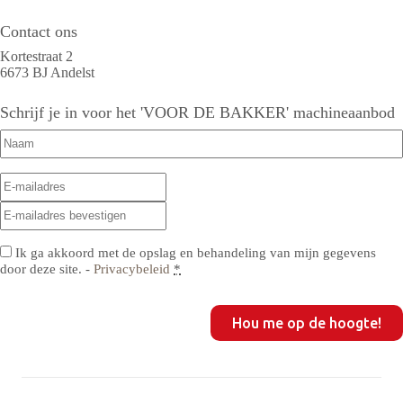
Contact ons
Kortestraat 2
6673 BJ Andelst
Schrijf je in voor het 'VOOR DE BAKKER' machineaanbod
Naam
(Vereist)
E-
E-
mailadres
(Vereist)
mailadres
E-
invoeren
mailadres
bevestigen
Privacy
(Vereist)
Ik ga akkoord met de opslag en behandeling van mijn gegevens
door deze site. -
Privacybeleid
*
CAPTCHA