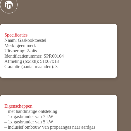
Specificaties
Naam:
Gaskooktoestel
Merk:
geen merk
Uitvoering:
2-pits
Identificatienummer:
SPR00104
Afmeting (bxdxh):
51x67x18
Garantie (aantal maanden):
3
Eigenschappen
– met handmatige ontsteking
– 1x gasbrander van 7 kW
– 1x gasbrander van 5 kW
– inclusief ombouw van propaangas naar aardgas