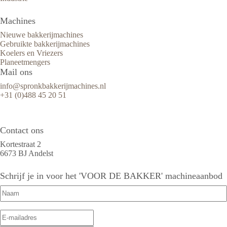
Machines
Nieuwe bakkerijmachines
Gebruikte bakkerijmachines
Koelers en Vriezers
Planeetmengers
Mail ons
info@spronkbakkerijmachines.nl
+31 (0)488 45 20 51
Contact ons
Kortestraat 2
6673 BJ Andelst
Schrijf je in voor het 'VOOR DE BAKKER' machineaanbod
Naam
(Vereist)
E-
E-
mailadres
(Vereist)
mailadres