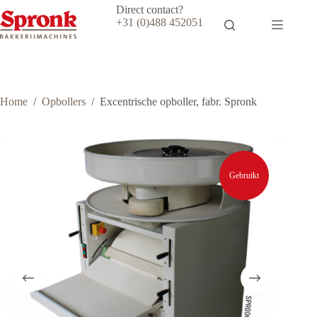
Ga
Direct contact?
naar
+31 (0)488 452051
de
inhoud
Home
/
Opbollers
/
Excentrische opboller, fabr. Spronk
Gebruikt