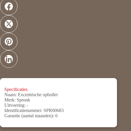
Specificaties
Naam:
Excentrische opboller
Merk:
Spronk
Uitvoering:
-
Identificatienummer:
SPR00683
Garantie (aantal maanden):
6