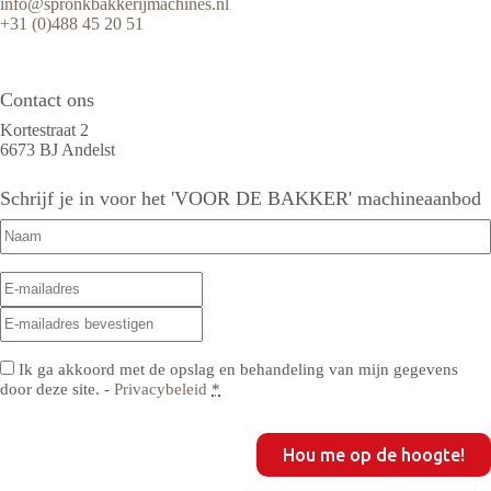
info@spronkbakkerijmachines.nl
+31 (0)488 45 20 51
Contact ons
Kortestraat 2
6673 BJ Andelst
Schrijf je in voor het 'VOOR DE BAKKER' machineaanbod
Naam
(Vereist)
E-
E-
mailadres
(Vereist)
mailadres
E-
invoeren
mailadres
bevestigen
Privacy
(Vereist)
Ik ga akkoord met de opslag en behandeling van mijn gegevens
door deze site. -
Privacybeleid
*
CAPTCHA