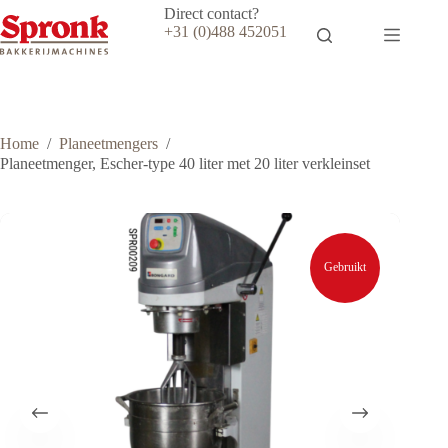
Ga
Direct contact?
naar
+31 (0)488 452051
de
inhoud
Home
/
Planeetmengers
/
Planeetmenger, Escher-type 40 liter met 20 liter verkleinset
Gebruikt