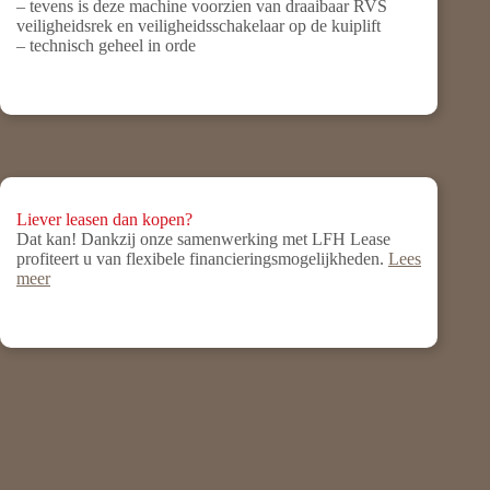
– tevens is deze machine voorzien van draaibaar RVS
veiligheidsrek en veiligheidsschakelaar op de kuiplift
– technisch geheel in orde
Liever leasen dan kopen?
Dat kan! Dankzij onze samenwerking met LFH Lease
profiteert u van flexibele financieringsmogelijkheden.
Lees
meer