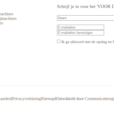
Schrijf je in voor het 'VOO
machines
Naam
(Vereist)
ijmachines
rs
E-
E-
mailadres
(Vereist)
mailad
E-
invoe
mailad
beves
Privacy
(Vereist)
Ik ga akkoord met de opslag en 
CAPTCHA
aarden
I
Privacyverklaring
I
Sitemap
I
Ontwikkeld door
Communicatieregi