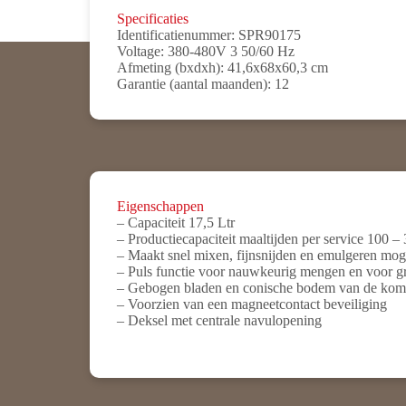
Specificaties
Identificatienummer:
SPR90175
Voltage:
380-480V 3 50/60 Hz
Afmeting (bxdxh):
41,6x68x60,3 cm
Garantie (aantal maanden):
12
Eigenschappen
– Capaciteit 17,5 Ltr
– Productiecapaciteit maaltijden per service 100 –
– Maakt snel mixen, fijnsnijden en emulgeren mog
– Puls functie voor nauwkeurig mengen en voor gr
– Gebogen bladen en conische bodem van de kom 
– Voorzien van een magneetcontact beveiliging
– Deksel met centrale navulopening