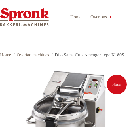
Ga
naar
de
Home
Over ons
inhoud
Home
/
Overige machines
/
Dito Sama Cutter-menger, type K180S
Nieuw