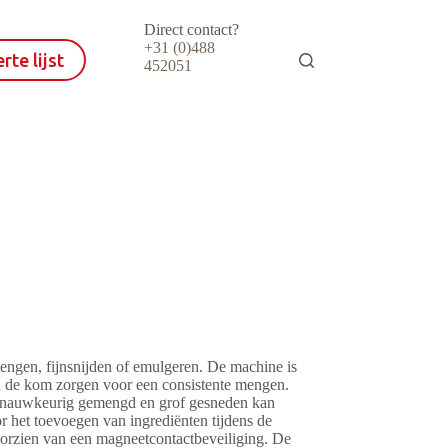
Direct contact?
+31 (0)488
rte lijst
452051
ngen, fijnsnijden of emulgeren. De machine is
 de kom zorgen voor een consistente mengen.
er nauwkeurig gemengd en grof gesneden kan
r het toevoegen van ingrediënten tijdens de
voorzien van een magneetcontactbeveiliging. De