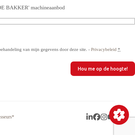
R DE BAKKER' machineaanbod
res
ren
res
tigen
behandeling van mijn gegevens door deze site. -
Privacybeleid
*
sseurs*