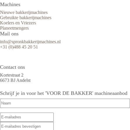
Machines
Nieuwe bakkerijmachines
Gebruikte bakkerijmachines
Koelers en Vriezers
Planeetmengers
Mail ons
info@spronkbakkerijmachines.nl
+31 (0)488 45 20 51
Contact ons
Kortestraat 2
6673 BJ Andelst
Schrijf je in voor het 'VOOR DE BAKKER' machineaanbod
Naam
(Vereist)
E-
E-
mailadres
(Vereist)
mailadres
E-
invoeren
mailadres