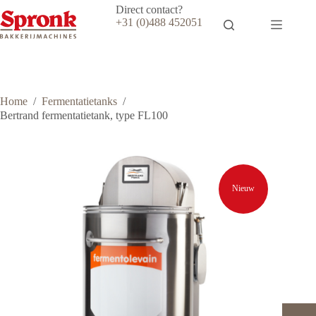
Ga
Direct contact?
naar
+31 (0)488 452051
de
inhoud
Home
/
Fermentatietanks
/
Bertrand fermentatietank, type FL100
Nieuw